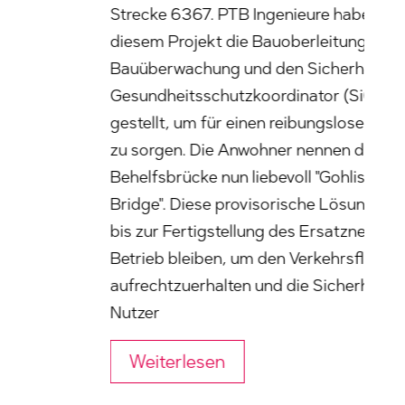
Strecke 6367. PTB Ingenieure haben bei
B
diesem Projekt die Bauoberleitung,
w
Bauüberwachung und den Sicherheits- und
e
Gesundheitsschutzkoordinator (SiGeKo)
s
gestellt, um für einen reibungslosen Ablauf
G
zu sorgen. Die Anwohner nennen die
Behelfsbrücke nun liebevoll "Gohlis Gate
Bridge". Diese provisorische Lösung wird
bis zur Fertigstellung des Ersatzneubaus in
Betrieb bleiben, um den Verkehrsfluss
aufrechtzuerhalten und die Sicherheit der
Nutzer
Weiterlesen