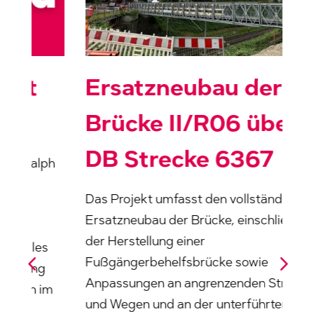
Ersatzneubau der
Brücke II/R06 über
DB Strecke 6367
h
Das Projekt umfasst den vollständigen
U
Ersatzneubau der Brücke, einschließlich
w
der Herstellung einer
E
Fußgängerbehelfsbrücke sowie
I
Anpassungen an angrenzenden Straßen
4
und Wegen und an der unterführten DB-
m