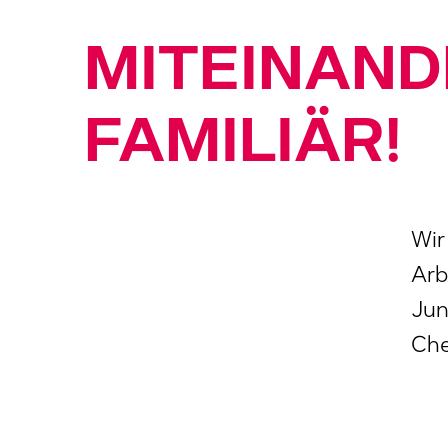
MITEINAND
FAMILIÄR!
Wir
Arb
Jun
Che