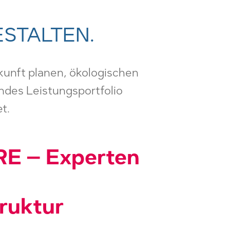
ESTALTEN.
kunft planen, ökologischen
endes Leistungsportfolio
t.
E – Experten
truktur