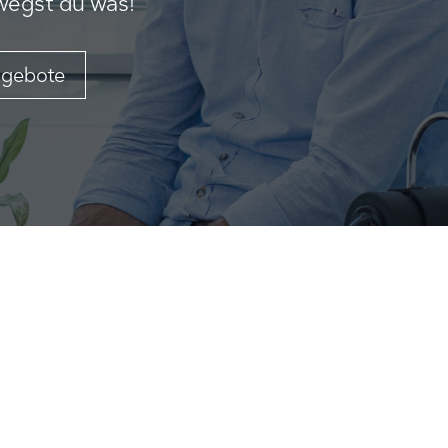
ewegst du was!
ngebote