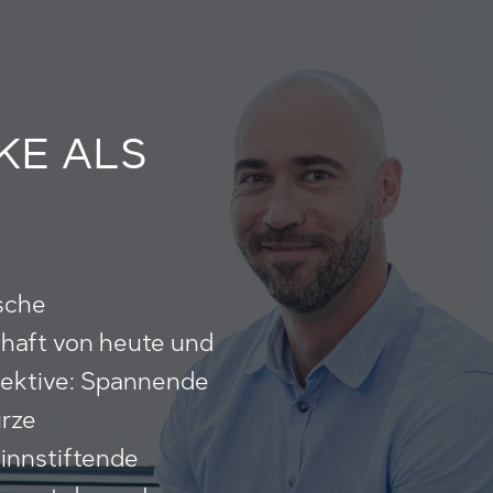
KE ALS
ische
schaft von heute und
pektive: Spannende
urze
innstiftende