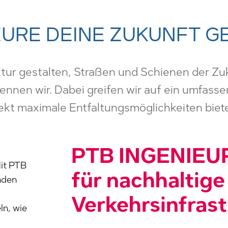
EURE DEINE ZUKUNFT G
ktur gestalten, Straßen und Schienen der Zu
ennen wir. Dabei greifen wir auf ein umfass
ekt maximale Entfaltungsmöglichkeiten biete
PTB INGENIEUR
it PTB
für nachhaltige
nden
Verkehrsinfras
ln, wie