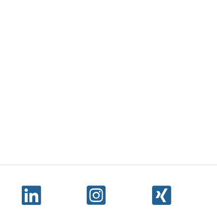


